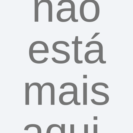
não
está
mais
aqui.