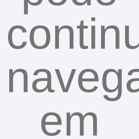
contin
naveg
em