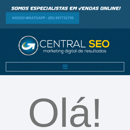
NOSSO WHATSAPP - (85) 997732795
HOME
EMPRESA
Olá!
SERVIÇOS
CURSOS
BLOG